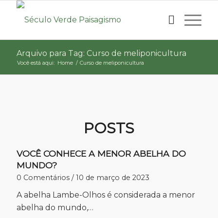
Arquivo para Tag: Curso de meliponicultura
Você está aqui:
Home
/
Curso de meliponicultura
POSTS
VOCÊ CONHECE A MENOR ABELHA DO
MUNDO?
0 Comentários
/
10 de março de 2023
A abelha Lambe-Olhos é considerada a menor
abelha do mundo,…