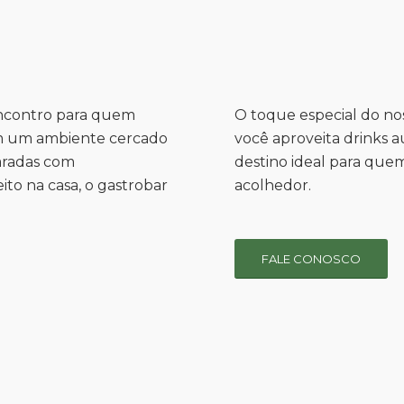
encontro para quem
O toque especial do no
m um ambiente cercado
você aproveita drinks au
paradas com
destino ideal para que
ito na casa, o gastrobar
acolhedor.
FALE CONOSCO