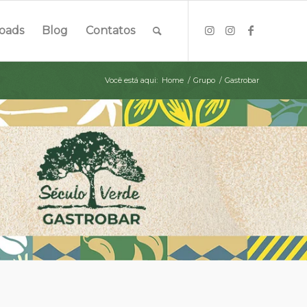
oads
Blog
Contatos
Você está aqui:
Home
/
Grupo
/
Gastrobar