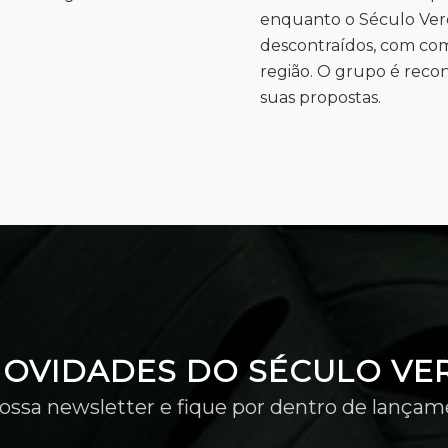
enquanto o Século Ver
descontraídos, com comi
região. O grupo é reco
suas propostas.
NOVIDADES DO SÉCULO VE
ossa newsletter e fique por dentro de lançam