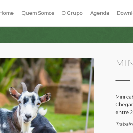
Home
Quem Somos
O Grupo
Agenda
Downl
MIN
Mini ca
Chegam
entre 2
Trabal