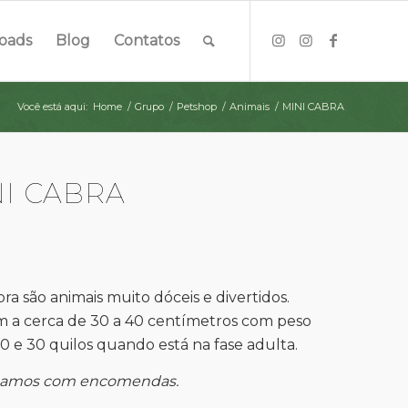
oads
Blog
Contatos
Você está aqui:
Home
/
Grupo
/
Petshop
/
Animais
/
MINI CABRA
I CABRA
bra são animais muito dóceis e divertidos.
 a cerca de 30 a 40 centímetros com peso
0 e 30 quilos quando está na fase adulta.
hamos com encomendas.