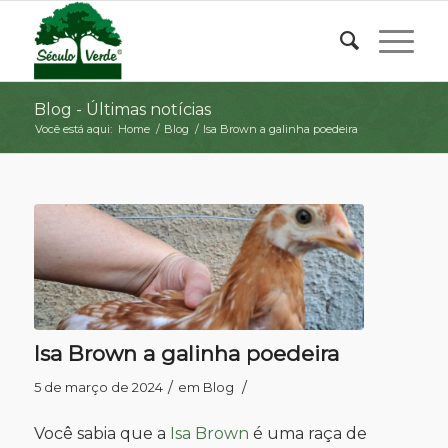
Blog - Últimas notícias
Você está aqui:
Home
/
Blog
/
Isa Brown a galinha poedeira
Isa Brown a galinha poedeira
/
/
5 de março de 2024
em
Blog
Você sabia que a
Isa Brown
é uma raça de